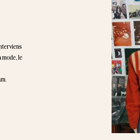
interviens
 mode, le
am.